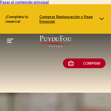
Pasar al contenido principal
¡Completa tu
Comprar Restauración y Pase
reserva!
Emoción
COMPRAR