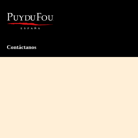
Contáctanos
+34 925 63 01 35
Horario de Equipo de Reservas (hora de Madrid):
- De lunes a viernes de 9:00h a 19:00h
- Fines de semana y festivos con el parque abierto: de 9:00h a 18:00h